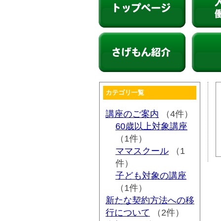
柳川市シルバー人材センター
入会して
さげもん紹介
会報
カテゴリ一覧
講座のご案内
（4件）
60歳以上対象講座
（1件）
ママスクール
（1
件）
子ども対象の講座
（1件）
新たな契約方法への移
行について
（2件）