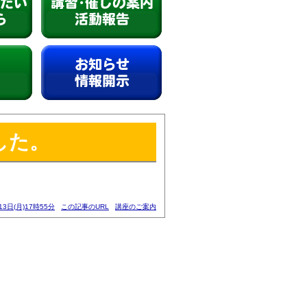
思ったら
講習、催しのご案内・活動報
告
お知らせ/ブログ
した。
13日(月)17時55分
この記事のURL
講座のご案内