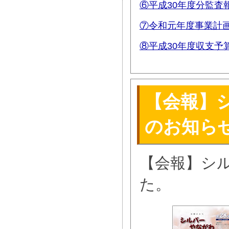
⑥平成30年度分監査
⑦令和元年度事業計
⑧平成30年度収支予
【会報】シ
のお知ら
【会報】シル
た。