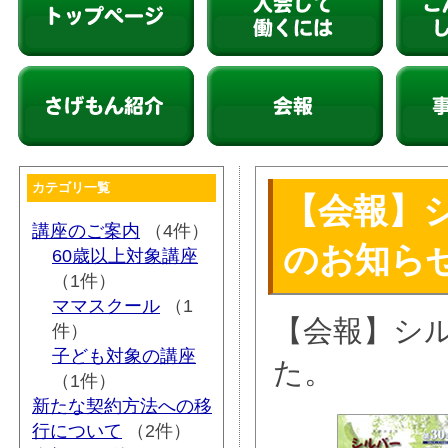
柳川市シルバー人材センター
入会して働くには
こんな仕
さげもん紹介
会報
事業所紹
カテゴリ一覧
【会報】シ
講座のご案内
（4件）
のお知ら
60歳以上対象講座
（1件）
ママスクール
（1
【会報】シル
件）
子ども対象の講座
た。
（1件）
新たな契約方法への移
行について
（2件）