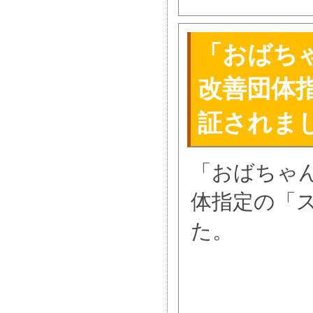
「おばち
改善団体
証されま
「おばちゃ
体指定の「
た。