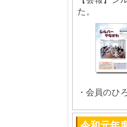
た。
・会員のひ
令和元年