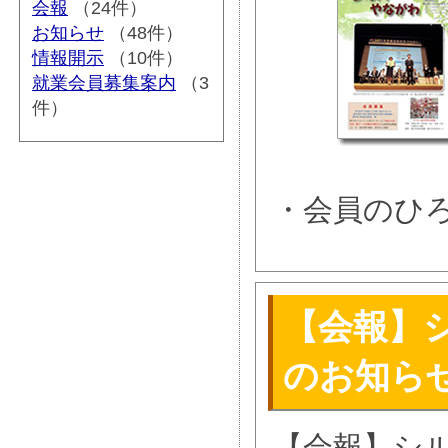
会報
（24件）
お知らせ
（48件）
情報開示
（10件）
就業会員募集案内
（3
件）
・会員のひ
【会報】シ
のお知ら
【会報】シル