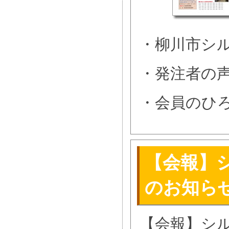
・柳川市シ
・発注者の
・会員のひ
【会報】シ
のお知ら
【会報】シル