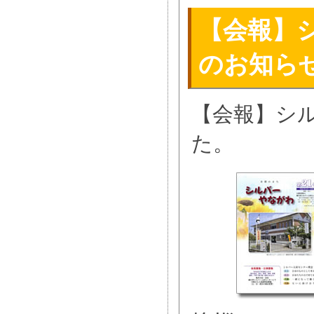
【会報】シ
のお知ら
【会報】シル
た。