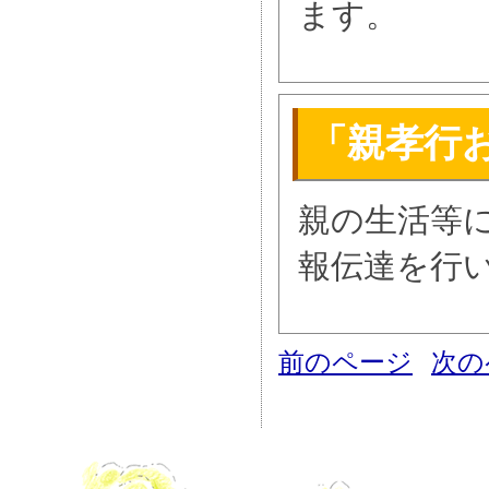
ます。
「親孝行
親の生活等
報伝達を行
前のページ
次の